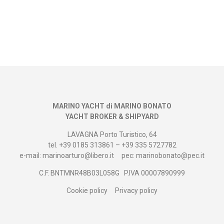
MARINO YACHT di MARINO BONATO
YACHT BROKER & SHIPYARD
LAVAGNA Porto Turistico, 64
tel. +39 0185 313861 – +39 335 5727782
e-mail: marinoarturo@libero.it
pec: marinobonato@pec.it
C.F. BNTMNR48B03L058G
P.IVA 00007890999
Cookie policy
Privacy policy